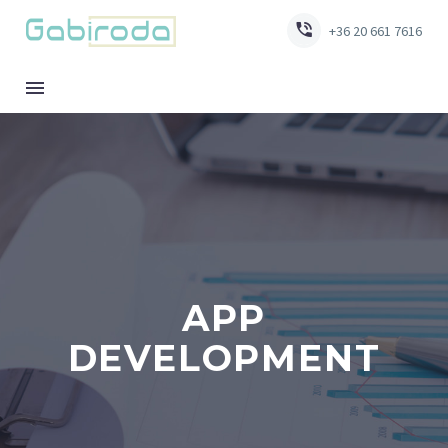


+36 20 661 7616
APP
DEVELOPMENT