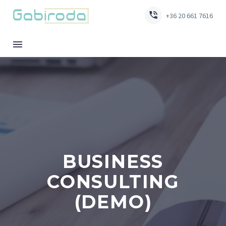


+36 20 661 7616
BUSINESS
CONSULTING
(DEMO)