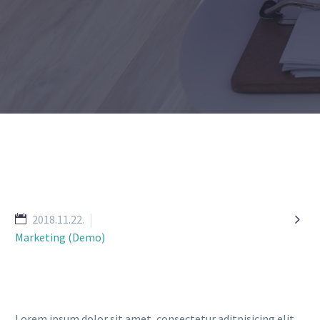

2018.11.22.
Marketing (Demo)
Lorem ipsum dolor sit amet, consectetur aditpisicing elit,