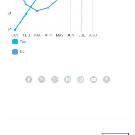
Yes
No