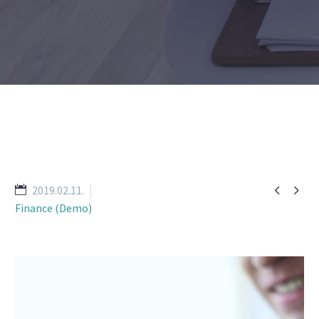


2019.02.11.
Finance (Demo)