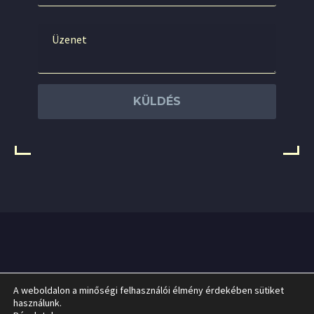
Szolgáltatásaim
Árak
Impresszum
A weboldalon a minőségi felhasználói élmény érdekében sütiket
használunk.
Adatkezelési szabályzat