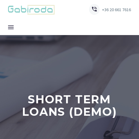


+36 20 661 7616
SHORT TERM
LOANS (DEMO)